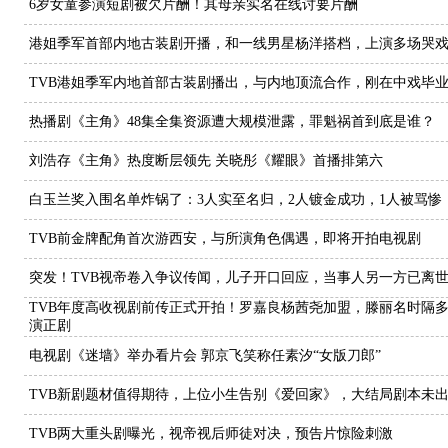
6岁女童参演短剧被欠片酬！其母亲实名在线讨要片酬
港姐季军首部内地古装剧开播，和一线男星杨洋搭档，上演多场哭
TVB港姐季军内地首部古装剧播出，与内地顶流合作，刚在中戏毕
热播剧《主角》48集全集资源遭大规模泄露，罪魁祸首到底是谁？
刘浩存《主角》热度断层领先 关晓彤《耀眼》首播排第六
白玉兰奖入围名单炸锅了：3人实至名归，2人镀金成功，1人被骂惨
TVB前金牌配角首次游西安，与所演角色偶遇，即将开拍电视剧
突发！TVB视帝卷入争议传闻，儿子开口回应，当事人另一方已离
TVB年度高收视剧前传正式开拍！罗嘉良杨茜尧加盟，滕丽名时隔
演正剧
电视剧《迷墙》举办看片会 郭京飞笑称任素汐“女版刀郎”
TVB新剧题材值得期待，上位小生告别《爱回家》，大结局剧本未
TVB两大重头剧曝光，视帝视后师徒对决，预告片惊险刺激