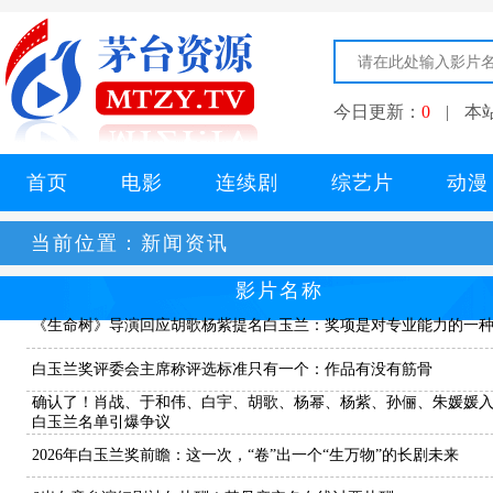
今日更新：
0
|
本
首页
电影
连续剧
综艺片
动漫
当前位置：
新闻资讯
影片名称
《生命树》导演回应胡歌杨紫提名白玉兰：奖项是对专业能力的一
白玉兰奖评委会主席称评选标准只有一个：作品有没有筋骨
确认了！肖战、于和伟、白宇、胡歌、杨幂、杨紫、孙俪、朱媛媛
白玉兰名单引爆争议
2026年白玉兰奖前瞻：这一次，“卷”出一个“生万物”的长剧未来