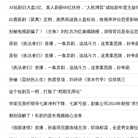
AI短剧日大盘2亿、真人剧获60亿扶持，“人机博弈”成短剧年度主旋
白鹿新剧《莫离》定档，跑男风波路人盘松动，收视率评分恐受影
别被电视剧骗了！《主角》刘红兵为忆秦娥跳楼，深情背后是命运
原创 《执法者们》首播，一集弃剧，这战斗力，这查案思路，好奇
原创 《执法者们》首播，一集弃剧，这战斗力，这查案思路，好奇
《执法者们》首播，一集弃剧，这战斗力，这查案思路，好奇葩
孙俪《蛮好的人生》热度登顶，刘诗诗《淮水竹亭》仅排第三
这个短剧五一档，打脸了“档期无用论”
华策完美柠萌等七家净利下降、七家亏损，剧集公司2024年财报“求
都别误解了！长剧仍是长视频核心业务
《假面迷情》首播，孙嘉琪完颜洛绒主演，职场权谋，全是男女撕