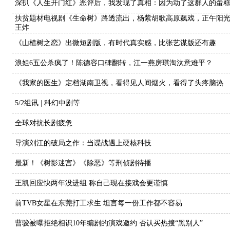
深扒《人生开门红》恶评后，我发现了真相：因为动了这群人的蛋
扶贫题材电视剧《生命树》路透流出，杨紫胡歌高原飙戏，正午阳
王炸
《山楂树之恋》出微短剧版，有时代真实感，比张艺谋版还有趣
浪姐6五公杀疯了！陈德容口碑翻转，江一燕房琪淘汰意难平？
《我家的医生》定档湖南卫视，看得见人间烟火，看得了头疼脑热
5/2组讯 | 科幻中剧等
全球对抗长剧疲惫
导演刘江的破局之作：当谍战遇上硬核科技
最新！《树影迷宫》《除恶》等刑侦剧待播
王凯回应快两年没进组 称自己现在接戏会更谨慎
前TVB女星在东莞打工求生 坦言每一份工作都不容易
曹骏被曝拒绝相识10年编剧的演戏邀约 否认买热搜“黑别人”