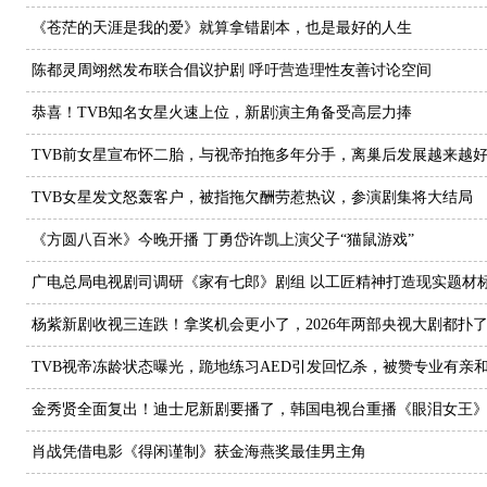
《苍茫的天涯是我的爱》就算拿错剧本，也是最好的人生
陈都灵周翊然发布联合倡议护剧 呼吁营造理性友善讨论空间
恭喜！TVB知名女星火速上位，新剧演主角备受高层力捧
TVB前女星宣布怀二胎，与视帝拍拖多年分手，离巢后发展越来越
TVB女星发文怒轰客户，被指拖欠酬劳惹热议，参演剧集将大结局
《方圆八百米》今晚开播 丁勇岱许凯上演父子“猫鼠游戏”
广电总局电视剧司调研《家有七郎》剧组 以工匠精神打造现实题材
杨紫新剧收视三连跌！拿奖机会更小了，2026年两部央视大剧都扑
TVB视帝冻龄状态曝光，跪地练习AED引发回忆杀，被赞专业有亲
金秀贤全面复出！迪士尼新剧要播了，韩国电视台重播《眼泪女王
肖战凭借电影《得闲谨制》获金海燕奖最佳男主角