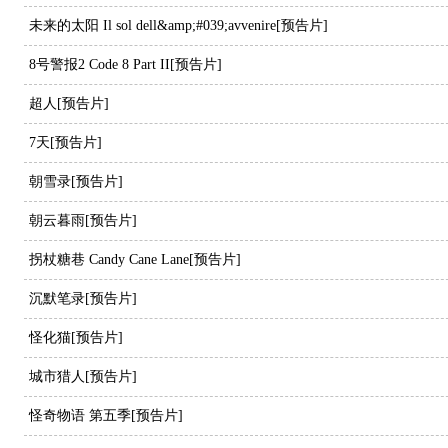
未来的太阳 Il sol dell&amp;#039;avvenire[预告片]
8号警报2 Code 8 Part II[预告片]
超人[预告片]
7天[预告片]
朝雪录[预告片]
朝云暮雨[预告片]
拐杖糖巷 Candy Cane Lane[预告片]
沉默笔录[预告片]
怪化猫[预告片]
城市猎人[预告片]
怪奇物语 第五季[预告片]