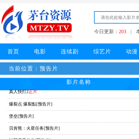
今日更新：
203
|
首页
电影
连续剧
综艺片
动漫
当前位置：
预告片
影片名称
真人快打2
正片
爆裂点 爆裂點[预告片]
堡垒[预告片]
贝肯熊：火星任务[预告片]