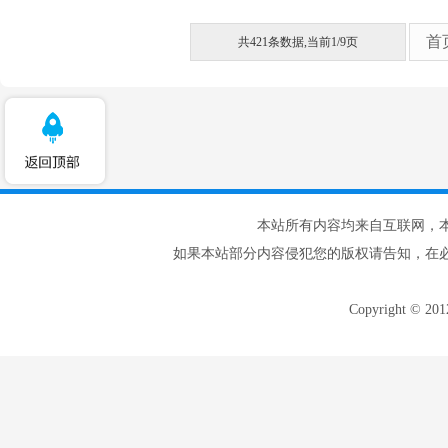
首
共421条数据,当前1/9页
本站所有内容均来自互联网，
如果本站部分内容侵犯您的版权请告知，在
Copyright © 20