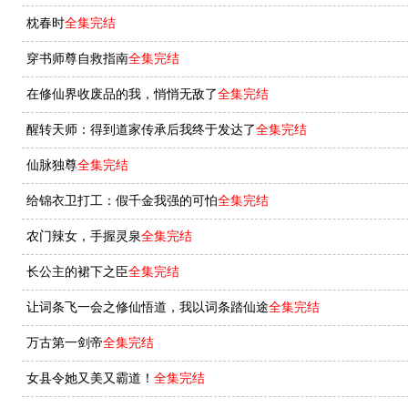
枕春时
全集完结
穿书师尊自救指南
全集完结
在修仙界收废品的我，悄悄无敌了
全集完结
醒转天师：得到道家传承后我终于发达了
全集完结
仙脉独尊
全集完结
给锦衣卫打工：假千金我强的可怕
全集完结
农门辣女，手握灵泉
全集完结
长公主的裙下之臣
全集完结
让词条飞一会之修仙悟道，我以词条踏仙途
全集完结
万古第一剑帝
全集完结
女县令她又美又霸道！
全集完结