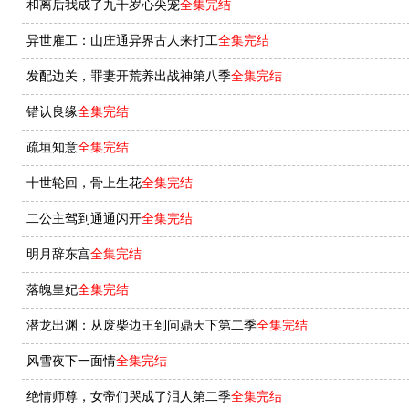
和离后我成了九千岁心尖宠
全集完结
异世雇工：山庄通异界古人来打工
全集完结
发配边关，罪妻开荒养出战神第八季
全集完结
错认良缘
全集完结
疏垣知意
全集完结
十世轮回，骨上生花
全集完结
二公主驾到通通闪开
全集完结
明月辞东宫
全集完结
落魄皇妃
全集完结
潜龙出渊：从废柴边王到问鼎天下第二季
全集完结
风雪夜下一面情
全集完结
绝情师尊，女帝们哭成了泪人第二季
全集完结