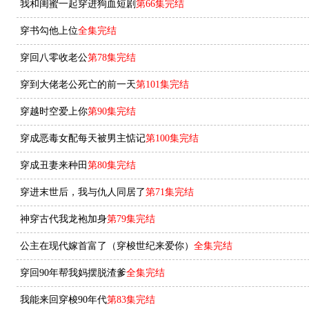
我和闺蜜一起穿进狗血短剧
第66集完结
穿书勾他上位
全集完结
穿回八零收老公
第78集完结
穿到大佬老公死亡的前一天
第101集完结
穿越时空爱上你
第90集完结
穿成恶毒女配每天被男主惦记
第100集完结
穿成丑妻来种田
第80集完结
穿进末世后，我与仇人同居了
第71集完结
神穿古代我龙袍加身
第79集完结
公主在现代嫁首富了（穿梭世纪来爱你）
全集完结
穿回90年帮我妈摆脱渣爹
全集完结
我能来回穿梭90年代
第83集完结