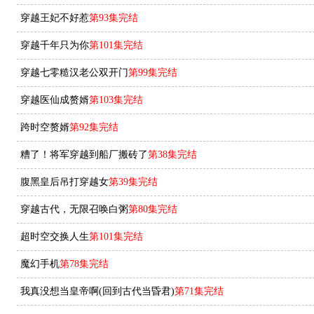
穿越王妃不好惹
第93集完结
穿越千年只为你
第101集完结
穿越七零糙汉老公双开门
第99集完结
穿越医仙成赘婿
第103集完结
跨时空赘婿
第92集完结
糟了！将军穿越到船厂搬砖了
第38集完结
腹黑皇后吊打穿越女
第39集完结
穿越古代，无限召唤白粥
第80集完结
超时空交换人生
第101集完结
魔幻手机
第78集完结
我真没想当皇帝啊(回到古代当昏君)
第71集完结