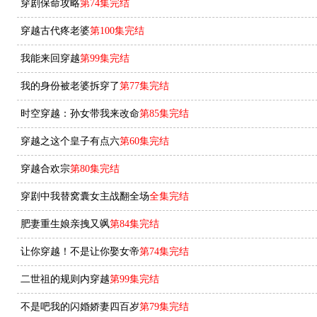
穿剧保命攻略
第74集完结
穿越古代疼老婆
第100集完结
我能来回穿越
第99集完结
我的身份被老婆拆穿了
第77集完结
时空穿越：孙女带我来改命
第85集完结
穿越之这个皇子有点六
第60集完结
穿越合欢宗
第80集完结
穿剧中我替窝囊女主战翻全场
全集完结
肥妻重生娘亲拽又飒
第84集完结
让你穿越！不是让你娶女帝
第74集完结
二世祖的规则内穿越
第99集完结
不是吧我的闪婚娇妻四百岁
第79集完结