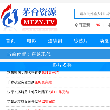
今日更新：
196
|
首页
电影
连续剧
综艺片
动漫
当前位置：
穿越现代
影片名称
本想败国，却名垂青史
第81集完结
千岁萌宝突然驾到
第82集完结
快穿：病娇男主他又吃醋了2
第111集完结
穿越从攻略女帝开始
第82集完结