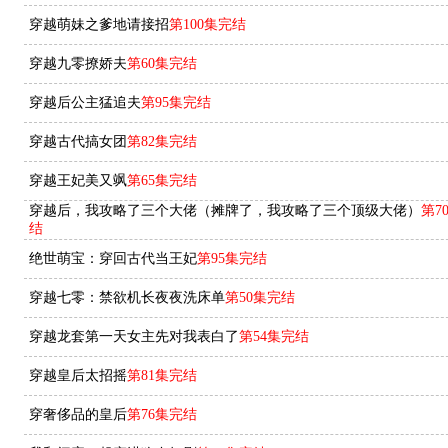
穿越萌妹之爹地请接招
第100集完结
穿越九零撩娇夫
第60集完结
穿越后公主猛追夫
第95集完结
穿越古代搞女团
第82集完结
穿越王妃美又飒
第65集完结
穿越后，我攻略了三个大佬（摊牌了，我攻略了三个顶级大佬）
第7
结
绝世萌宝：穿回古代当王妃
第95集完结
穿越七零：禁欲机长夜夜洗床单
第50集完结
穿越龙套第一天女主先对我表白了
第54集完结
穿越皇后太招摇
第81集完结
穿奢侈品的皇后
第76集完结