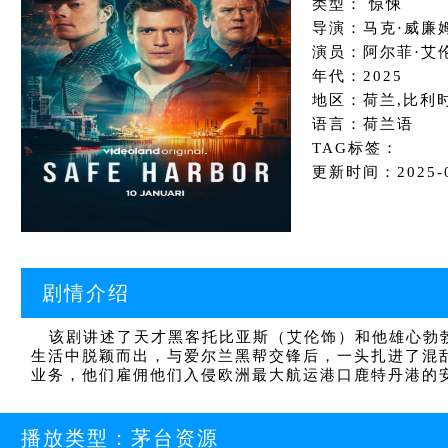
类型： 惊悚
导演：马克·威廉姆
演员：阿尔菲·艾伦,夏
年代：2025
地区：荷兰,比利
语言：荷兰语
TAG标签：
更新时间：2025-06
剧情介绍
该剧讲述了天才黑客托比亚斯（艾伦饰）和他雄心勃勃
生活中脱颖而出，与爱尔兰黑帮交锋后，一头扎进了混
业务，他们雇佣他们入侵欧洲最大航运港口鹿特丹港的
播放类型：
茅台资源