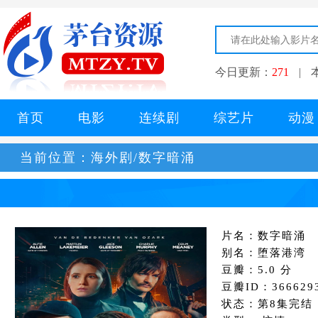
今日更新：
271
|
首页
电影
连续剧
综艺片
动漫
当前位置：
海外剧/数字暗涌
片名：数字暗涌
别名：堕落港湾
豆瓣：5.0 分
豆瓣ID：366629
状态：第8集完结