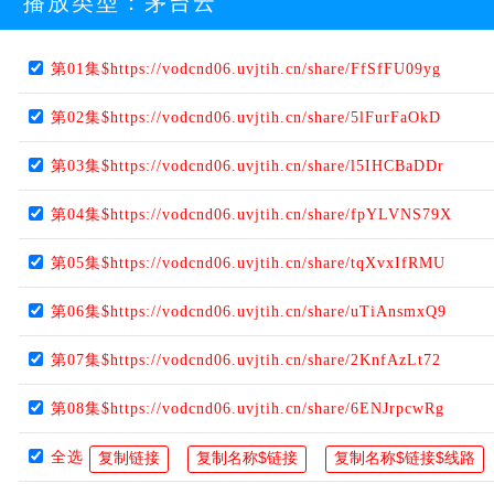
播放类型：
茅台云
第01集$https://vodcnd06.uvjtih.cn/share/FfSfFU09yg
第02集$https://vodcnd06.uvjtih.cn/share/5lFurFaOkD
第03集$https://vodcnd06.uvjtih.cn/share/l5IHCBaDDr
第04集$https://vodcnd06.uvjtih.cn/share/fpYLVNS79X
第05集$https://vodcnd06.uvjtih.cn/share/tqXvxIfRMU
第06集$https://vodcnd06.uvjtih.cn/share/uTiAnsmxQ9
第07集$https://vodcnd06.uvjtih.cn/share/2KnfAzLt72
第08集$https://vodcnd06.uvjtih.cn/share/6ENJrpcwRg
全选