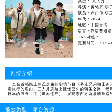
类型： 真人秀
导演：黄铭宗,李
演员：卢广仲,李
年代：2024
地区：中国台湾
语言：汉语普通话
TAG标签：
更新时间：2025-05
剧情介绍
全台首档踏上朝圣之路的实境节目《暴走兄弟朝圣趣》
发旅行的理由。三人并肩踏上憧憬已久的朝圣之路，经
日本的熊野古道（世界遗产），展现东西方两条朝圣路
播放类型：
茅台资源