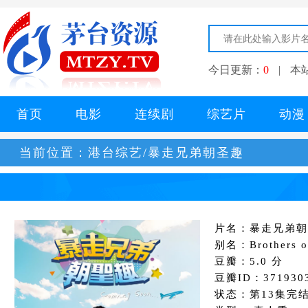
今日更新：
0
|
本
首页
电影
连续剧
综艺片
动漫
当前位置：
港台综艺/暴走兄弟朝圣趣
片名：暴走兄弟朝
别名：Brothers on
豆瓣：5.0 分
豆瓣ID：371930
状态：第13集完