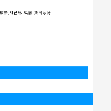
·琼斯,凯瑟琳·玛丽·斯图尔特