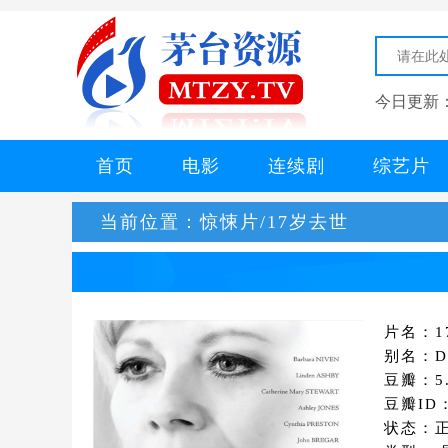
今日更新
首页
电影
连续剧
综艺片
当前位置：
惊悚片/17岁去世
片名：1
别名：De
豆瓣：5.
豆瓣ID：
状态：