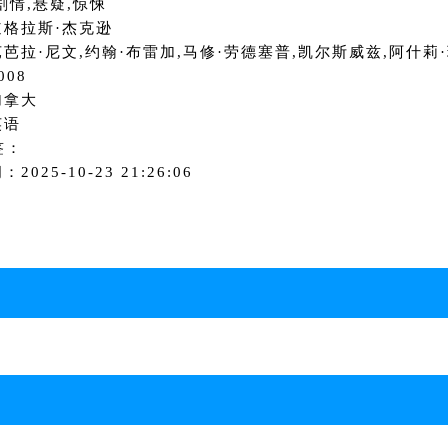
剧情,悬疑,惊悚
道格拉斯·杰克逊
芭拉·尼文,约翰·布雷加,马修·劳德塞普,凯尔斯威兹,阿什莉
008
加拿大
英语
签：
2025-10-23 21:26:06