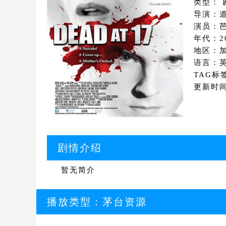
类型： 
导演：
演员：芭
年代：2
地区：
语言：
TAG标
更新时间：
剧情介绍
暂无简介
播放类型：
茅台资源