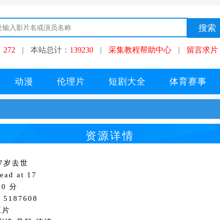
：
272
|
本站总计：
139230
|
采集教程帮助中心
|
留言求片
动漫
伦理片
短剧大全
体育赛事
资源详情
7岁去世
ad at 17
0 分
5187608
正片