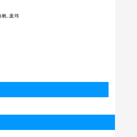
杨帆,庞玮