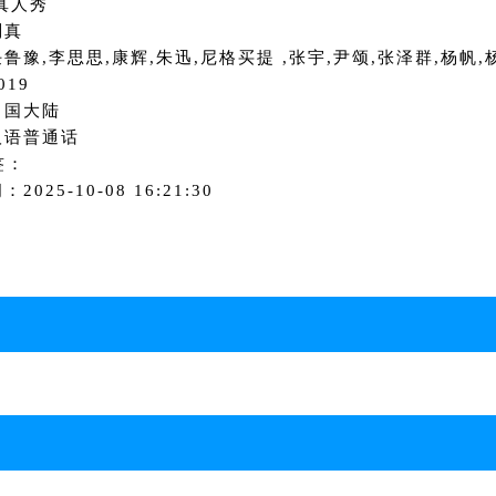
真人秀
刘真
鲁豫,李思思,康辉,朱迅,尼格买提 ,张宇,尹颂,张泽群,杨帆,
019
中国大陆
汉语普通话
签：
2025-10-08 16:21:30