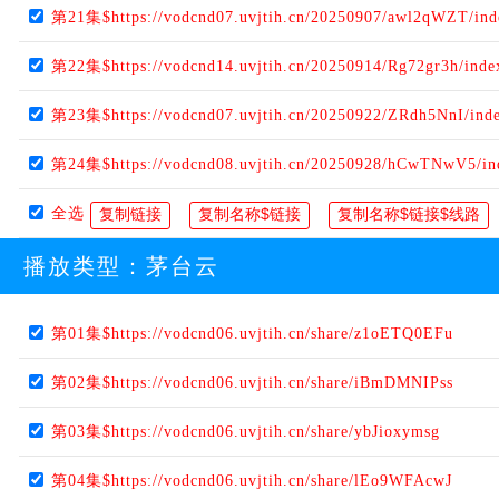
第21集$https://vodcnd07.uvjtih.cn/20250907/awl2qWZT/in
第22集$https://vodcnd14.uvjtih.cn/20250914/Rg72gr3h/ind
第23集$https://vodcnd07.uvjtih.cn/20250922/ZRdh5NnI/ind
第24集$https://vodcnd08.uvjtih.cn/20250928/hCwTNwV5/i
全选
播放类型：
茅台云
第01集$https://vodcnd06.uvjtih.cn/share/z1oETQ0EFu
第02集$https://vodcnd06.uvjtih.cn/share/iBmDMNIPss
第03集$https://vodcnd06.uvjtih.cn/share/ybJioxymsg
第04集$https://vodcnd06.uvjtih.cn/share/lEo9WFAcwJ