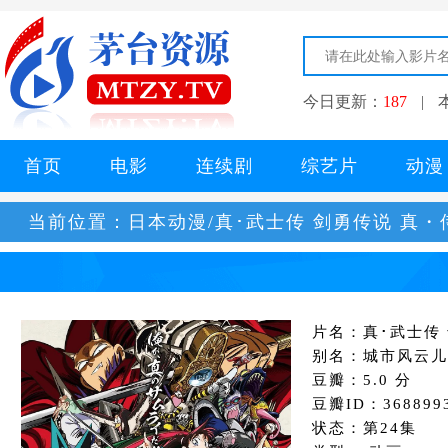
今日更新：
187
|
首页
电影
连续剧
综艺片
动漫
当前位置：
日本动漫/真･武士传 剑勇传说 真・
片名：真･武士传
别名：城市风云儿
豆瓣：5.0 分
豆瓣ID：368899
状态：第24集