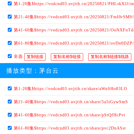
第1-20集$https://vodcnd03.uvjtih.cn/20250821/PHLskXlJ/i
第21-40集$https://vodcnd03.uvjtih.cn/20250821/FmI0rSM9/
第41-60集$https://vodcnd03.uvjtih.cn/20250821/OoNXFnTd
第61-80集$https://vodcnd03.uvjtih.cn/20250821/ovDn0DZP
全选
播放类型：
茅台云
第1-20集$https://vodcnd03.uvjtih.cn/share/aWuSHo83LO
第21-40集$https://vodcnd03.uvjtih.cn/share/5a5iGywSmS
第41-60集$https://vodcnd03.uvjtih.cn/share/pStQfHcPvt
第61-80集$https://vodcnd03.uvjtih.cn/share/pvc2DnASst