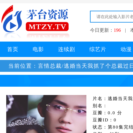
今日更新：
196
|
首页
电影
连续剧
综艺片
动漫
当前位置：
言情总裁/逃婚当天我抓了个总裁过
片名：逃婚当天我
别名：
豆瓣：0.0 分
豆瓣ID：0
状态：第80集完