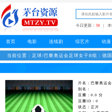
今日更新：
58
|
本
首页
电影
连续剧
综艺片
动漫
当前位置：
足球/巴黎奥运会足球女子B组：德国
片名：巴黎奥运会
别名：
豆瓣：0.0 分
豆瓣ID：0
状态：正片