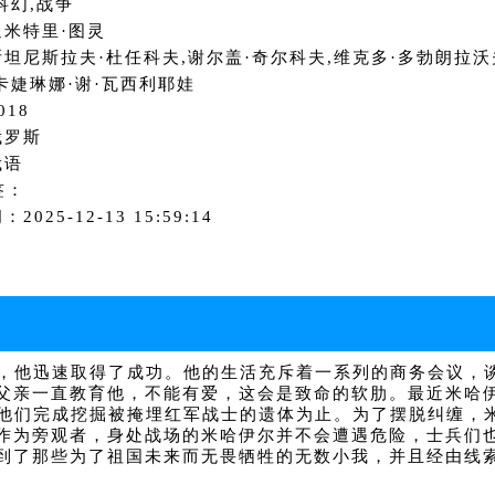
科幻,战争
米特里·图灵
坦尼斯拉夫·杜任科夫,谢尔盖·奇尔科夫,维克多·多勃朗拉沃
卡婕琳娜·谢·瓦西利耶娃
018
俄罗斯
俄语
签：
2025-12-13 15:59:14
，他迅速取得了成功。他的生活充斥着一系列的商务会议，
父亲一直教育他，不能有爱，这会是致命的软肋。最近米哈
到他们完成挖掘被掩埋红军战士的遗体为止。为了摆脱纠缠，
作为旁观者，身处战场的米哈伊尔并不会遭遇危险，士兵们
到了那些为了祖国未来而无畏牺牲的无数小我，并且经由线