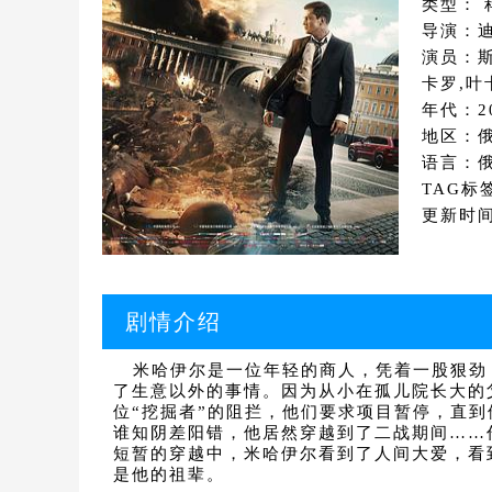
类型： 
导演：迪
演员：斯
卡罗,叶
年代：2
地区：
语言：
TAG标
更新时间：
剧情介绍
米哈伊尔是一位年轻的商人，凭着一股狠劲
了生意以外的事情。因为从小在孤儿院长大的
位“挖掘者”的阻拦，他们要求项目暂停，直
谁知阴差阳错，他居然穿越到了二战期间……
短暂的穿越中，米哈伊尔看到了人间大爱，看
是他的祖辈。