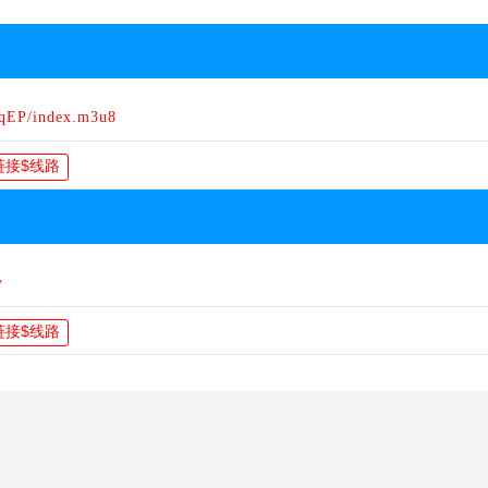
JqEP/index.m3u8
y