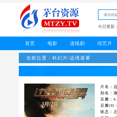
今日更新
首页
电影
连续剧
综艺片
当前位置：
科幻片/边境迷雾
片名：
别名：激战
豆瓣：6.
豆瓣ID：
状态：