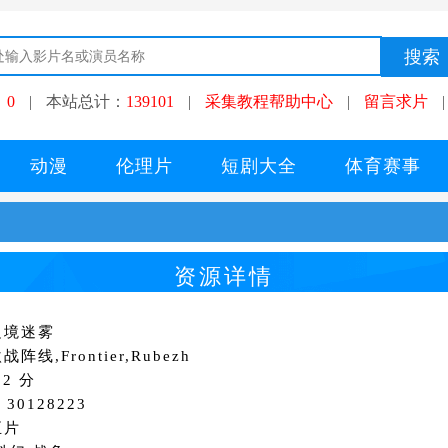
：
0
|
本站总计：
139101
|
采集教程帮助中心
|
留言求片
|
动漫
伦理片
短剧大全
体育赛事
资源详情
边境迷雾
阵线,Frontier,Rubezh
2 分
30128223
正片