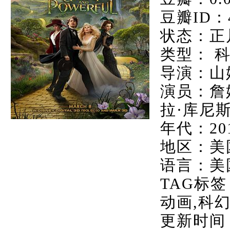
豆瓣ID：4
状态：正
类型： 
导演：山
演员：詹
拉·库尼斯
年代：20
地区：美
语言：美
TAG标签
动画,科
更新时间：20