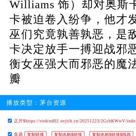
Williams 饰）却
卡被迫卷入纷争，他才
巫们究竟孰善孰恶，是
卡决定放手一搏迎战邪
衡女巫强大而邪恶的魔
瓣
播放类型：
茅台资源
正片$https://vodcnd02.uvjtih.cn/20251223/2GcbKWwV/ind
全选