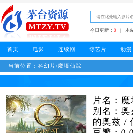
今日更新：
0
|
本
首页
电影
连续剧
综艺片
动漫
当前位置：
科幻片/魔境仙踪
片名：魔
别名：奥兹
的奥兹 / 
豆瓣：0.