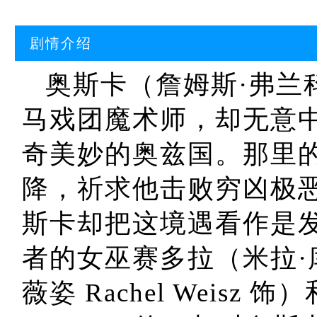
剧情介绍
奥斯卡（詹姆斯·弗兰科 J
马戏团魔术师，却无意
奇美妙的奥兹国。那里
降，祈求他击败穷凶极
斯卡却把这境遇看作是
者的女巫赛多拉（米拉·库妮
薇姿 Rachel Weisz 