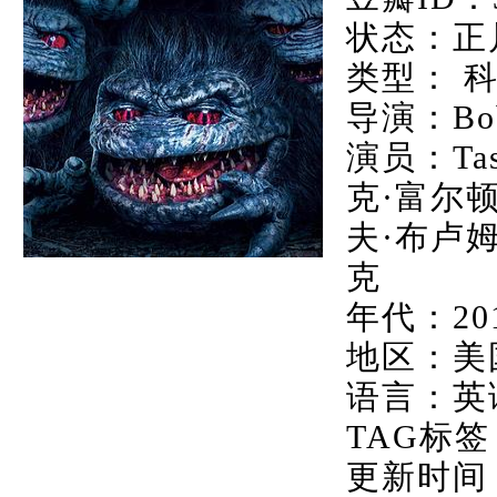
状态：正
类型： 
导演：Bobb
演员：Tas
克·富尔顿
夫·布卢姆,
克
年代：20
地区：美
语言：英
TAG标签
更新时间：20