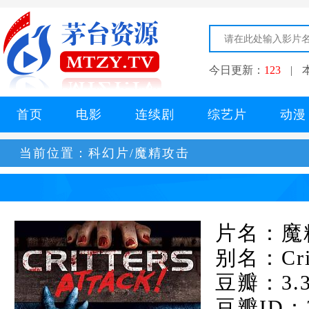
今日更新：
123
|
首页
电影
连续剧
综艺片
动漫
当前位置：
科幻片/魔精攻击
片名：魔
别名：Crit
豆瓣：3.
豆瓣ID：3