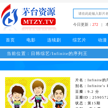
今日更新：
272
|
首页
电影
连续剧
综艺片
动漫
当前位置：
日韩综艺/Infinite的序列王
片名：Infinite
别名：Infinite's 
豆瓣：9.2 分
豆瓣ID：259057
状态：第15期