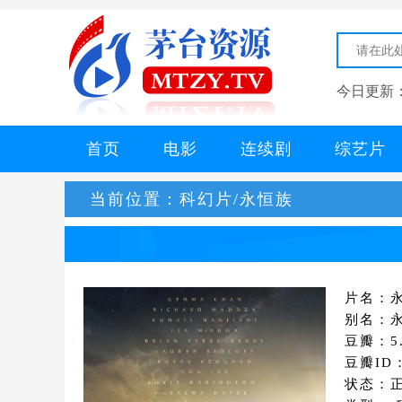
今日更新
首页
电影
连续剧
综艺片
当前位置：
科幻片/永恒族
片名：
别名：永恒
豆瓣：5.
豆瓣ID：
状态：