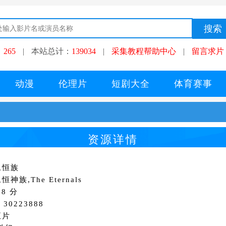
：
265
|
本站总计：
139034
|
采集教程帮助中心
|
留言求片
动漫
伦理片
短剧大全
体育赛事
资源详情
永恒族
神族,The Eternals
8 分
30223888
正片