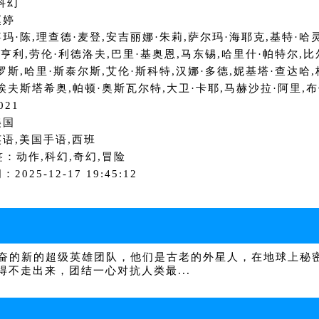
科幻
赵婷
玛·陈,理查德·麦登,安吉丽娜·朱莉,萨尔玛·海耶克,基特·哈
·亨利,劳伦·利德洛夫,巴里·基奥恩,马东锡,哈里什·帕特尔,比
罗斯,哈里·斯泰尔斯,艾伦·斯科特,汉娜·多德,妮基塔·查达哈,
埃夫斯塔希奥,帕顿·奥斯瓦尔特,大卫·卡耶,马赫沙拉·阿里,
021
美国
语,美国手语,西班
签：动作,科幻,奇幻,冒险
2025-12-17 19:45:12
的新的超级英雄团队，他们是古老的外星人，在地球上秘密
不走出来，团结一心对抗人类最...