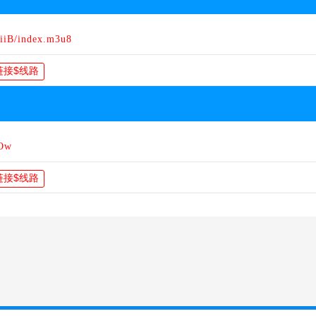
iiB/index.m3u8
gOw