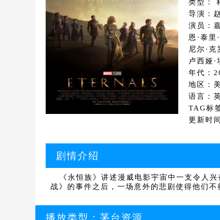
类型： 
导演：
演员：嘉
恩·泰里
尼尔·克
卢西娅·
年代：2
地区：
语言：英
TAG标
更新时间：
剧情介绍
《永恒族》讲述漫威电影宇宙中一支令人兴奋
战》的事件之后，一场意外的悲剧使得他们不得
播放类型：
茅台资源