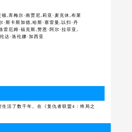
灵顿,库梅尔·南贾尼,莉亚·麦克休,布莱
尔·斯卡斯加德,哈斯·塞雷曼,以扫·丹
格雷厄姆·福克斯,赞恩·阿尔·拉菲亚,
布伦达·洛伦娜·加西亚
生活了数千年。在《复仇者联盟4：终局之