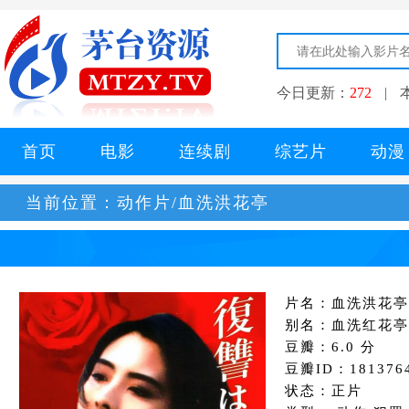
今日更新：
272
|
首页
电影
连续剧
综艺片
动漫
当前位置：
动作片/血洗洪花亭
片名：血洗洪花亭
别名：血洗红花亭,唯
豆瓣：6.0 分
豆瓣ID：181376
状态：正片