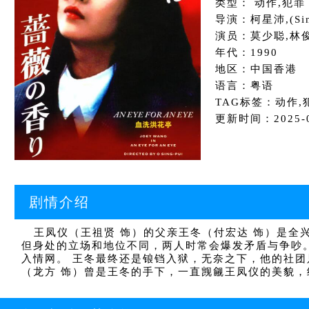
类型： 动作,犯罪
导演：柯星沛,(Sing
演员：莫少聪,林
年代：1990
地区：中国香港
语言：粤语
TAG标签：动作,
更新时间：2025-01
剧情介绍
王凤仪（王祖贤 饰）的父亲王冬（付宏达 饰）是全
但身处的立场和地位不同，两人时常会爆发矛盾与争吵
入情网。 王冬最终还是锒铛入狱，无奈之下，他的社
（龙方 饰）曾是王冬的手下，一直觊觎王凤仪的美貌