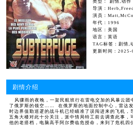
类型： 剧情,动作
导演：Herb,Free
演员：Matt,McCol
年代：1996
地区：美国
语言：英语
TAG标签：剧情,
更新时间：2025-01
剧情介绍
风骤雨的夜晚，一架民航班行在雷电交加的风暴云团中
了俄罗斯的领空…… 在俄罗斯的地面控制中心，雷达
时边界值勤巡逻的战斗机已经瞄准了误闯进来的飞机，
五角大楼对此十分关注，派中情局特工前去调查此事，
他的老搭档，电脑高手阿尔费临危授命，来到了危机四