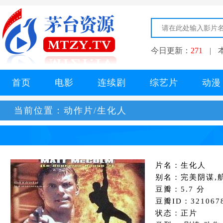
今日更新：
271
|
首页
电影
连续剧
综艺片
动漫
当前位置：
动作片/生化人
片名：生化人
别名：完美阴谋,
豆瓣：5.7 分
豆瓣ID：321067
状态：正片