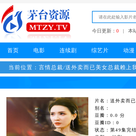
今日更新：
0
|
本
首页
电影
连续剧
综艺片
动漫
当前位置：
言情总裁/送外卖而已美女总裁赖上
片名：送外卖而已
别名：
豆瓣：0.0 分
豆瓣ID：0
状态：第49集完