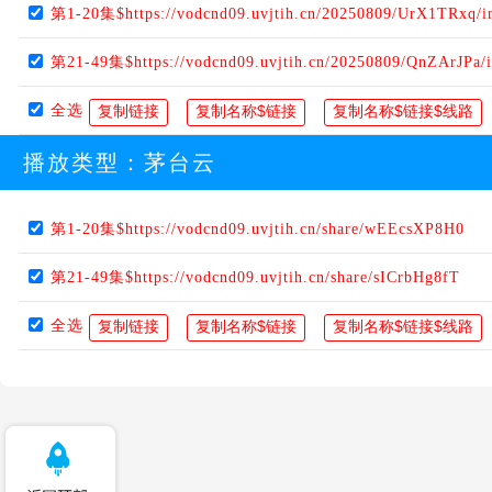
第1-20集$https://vodcnd09.uvjtih.cn/20250809/UrX1TRxq/i
第21-49集$https://vodcnd09.uvjtih.cn/20250809/QnZArJPa/
全选
播放类型：
茅台云
第1-20集$https://vodcnd09.uvjtih.cn/share/wEEcsXP8H0
第21-49集$https://vodcnd09.uvjtih.cn/share/sICrbHg8fT
全选