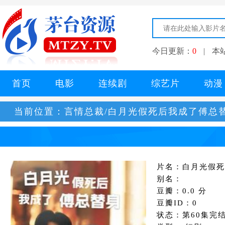
今日更新：
0
|
本
首页
电影
连续剧
综艺片
动漫
当前位置：
言情总裁/白月光假死后我成了傅总
片名：白月光假死
别名：
豆瓣：0.0 分
豆瓣ID：0
状态：第60集完