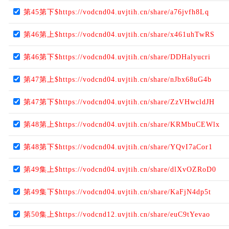
第45第下$https://vodcnd04.uvjtih.cn/share/a76jvfh8Lq
第46第上$https://vodcnd04.uvjtih.cn/share/x461uhTwRS
第46第下$https://vodcnd04.uvjtih.cn/share/DDHalyucri
第47第上$https://vodcnd04.uvjtih.cn/share/nJbx68uG4b
第47第下$https://vodcnd04.uvjtih.cn/share/ZzVHwcldJH
第48第上$https://vodcnd04.uvjtih.cn/share/KRMbuCEWlx
第48第下$https://vodcnd04.uvjtih.cn/share/YQvI7aCor1
第49集上$https://vodcnd04.uvjtih.cn/share/dlXvOZRoD0
第49集下$https://vodcnd04.uvjtih.cn/share/KaFjN4dp5t
第50集上$https://vodcnd12.uvjtih.cn/share/euC9tYevao