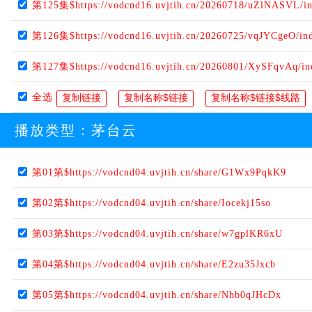
第125集$https://vodcnd16.uvjtih.cn/20260718/uZlNASVL/i
第126集$https://vodcnd16.uvjtih.cn/20260725/vqJYCgeO/in
第127集$https://vodcnd16.uvjtih.cn/20260801/XySFqvAq/i
全选
播放类型：
茅台云
第01第$https://vodcnd04.uvjtih.cn/share/G1Wx9PqkK9
第02第$https://vodcnd04.uvjtih.cn/share/Iocekj15so
第03第$https://vodcnd04.uvjtih.cn/share/w7gplKR6xU
第04第$https://vodcnd04.uvjtih.cn/share/E2zu35Jxcb
第05第$https://vodcnd04.uvjtih.cn/share/Nhb0qJHcDx