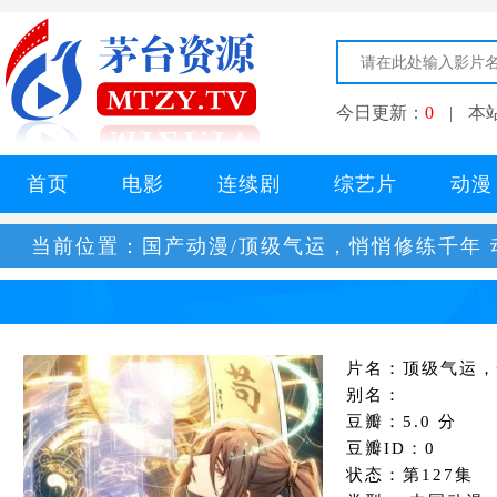
今日更新：
0
|
本
首页
电影
连续剧
综艺片
动漫
当前位置：
国产动漫/顶级气运，悄悄修练千年 
片名：顶级气运，
别名：
豆瓣：5.0 分
豆瓣ID：0
状态：第127集