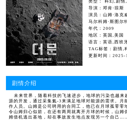
类型： 科幻,剧情
导演：邓肯·琼斯
演员：山姆·洛克威
马尔科姆·斯图尔特
年代：2009
地区：英国,美国
语言：英语,西班
TAG标签：剧情,
更新时间：2025-12
剧情介绍
未来世界，随着科技的飞速进步，地球的污染也越来越
源的开发，通过采集氦-3来满足地球对能源的需求。月能公
作人员。山姆是公司聘用的合同工，他已在月球孤零零地生活
令山姆归心似箭，在还有两周就离开月球的时候，山姆
姆借机逃出基地，却在事故发生地点发现另一个自己…