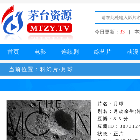
今日更新：
33
|
本
首页
电影
连续剧
综艺片
动漫
当前位置：
科幻片/月球
片名：月球
别名：月劫余生(港)
豆瓣：8.5 分
豆瓣ID：307312
状态：正片