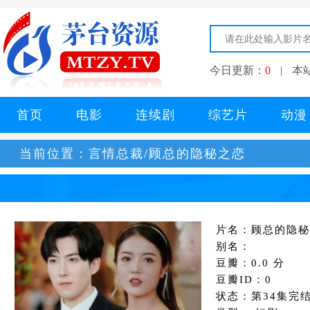
今日更新：
0
|
本
首页
电影
连续剧
综艺片
动漫
当前位置：
言情总裁/顾总的隐秘之恋
片名：顾总的隐秘
别名：
豆瓣：0.0 分
豆瓣ID：0
状态：第34集完