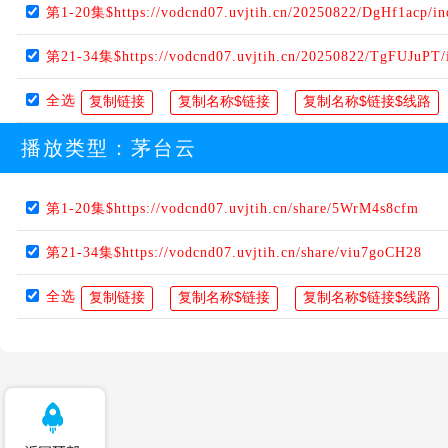
第1-20集$https://vodcnd07.uvjtih.cn/20250822/DgHf1acp/i
第21-34集$https://vodcnd07.uvjtih.cn/20250822/TgFUJuPT/
全选
播放类型：
茅台云
第1-20集$https://vodcnd07.uvjtih.cn/share/5WrM4s8cfm
第21-34集$https://vodcnd07.uvjtih.cn/share/viu7goCH28
全选