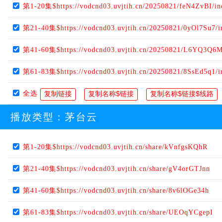
第1-20集$https://vodcnd03.uvjtih.cn/20250821/feN4ZvBI/i
第21-40集$https://vodcnd03.uvjtih.cn/20250821/0yOl7Su7/
第41-60集$https://vodcnd03.uvjtih.cn/20250821/L6YQ3Q6M
第61-83集$https://vodcnd03.uvjtih.cn/20250821/8SsEd5q1/
全选
播放类型：
茅台云
第1-20集$https://vodcnd03.uvjtih.cn/share/kVnfgsKQhR
第21-40集$https://vodcnd03.uvjtih.cn/share/gV4orGTJnn
第41-60集$https://vodcnd03.uvjtih.cn/share/8v6lOGe34h
第61-83集$https://vodcnd03.uvjtih.cn/share/UEOqYCgepI