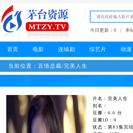
今日更新：
0
|
本
首页
电影
连续剧
综艺片
动漫
当前位置：
言情总裁/完美人生
片名：完美人生
别名：
豆瓣：0.0 分
豆瓣ID：0
状态：第83集完