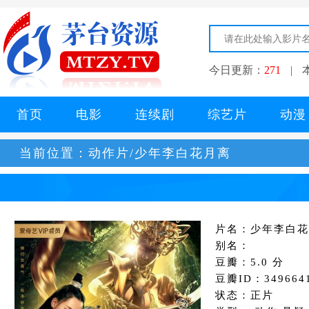
今日更新：
271
|
首页
电影
连续剧
综艺片
动漫
当前位置：
动作片/少年李白花月离
片名：少年李白花
别名：
豆瓣：5.0 分
豆瓣ID：349664
状态：正片