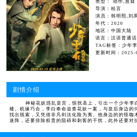
类型： 动作,悬疑
导演：桂言
演员：韩明熙,刘
年代：2020
地区：中国大陆
语言：汉语普通话
TAG标签：少年李
更新时间：2025-01
剧情介绍
神秘花妖惑乱皇宫，惊扰圣上，引出一个少年李白仗
楼。机缘巧合，李白奉命追查花妖一案，与皇后身边的
找出线索，又凭借非凡剑法化险为夷。他身边的的怪咖
迷阵，还要排除权贵的阻碍和刺客的干扰，此外还要对