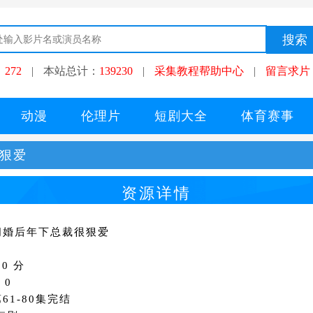
：
272
|
本站总计：
139230
|
采集教程帮助中心
|
留言求片
动漫
伦理片
短剧大全
体育赛事
很狠爱
资源详情
闪婚后年下总裁很狠爱
0 分
：0
61-80集完结