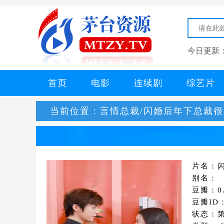
今日更新
首页
电影
连续剧
综艺片
当前位置：
言情总裁/闪婚后年下总裁
片名：
别名：
豆瓣：0.
豆瓣ID
状态：第