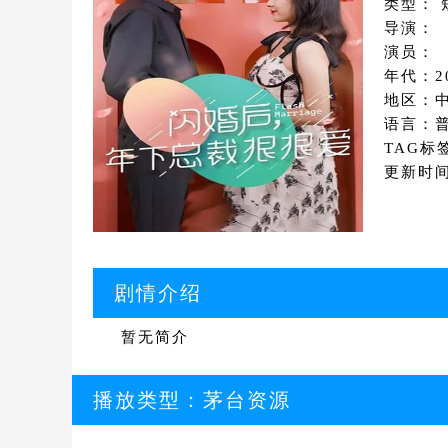
类型： 
导演：
演员：
年代：2
地区：
语言：
TAG标
更新时间：
剧情介绍
暂无简介
播放类型：
茅台资源