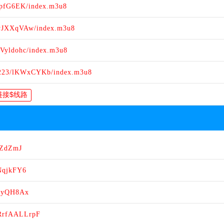
cpfG6EK/index.m3u8
/yJXXqVAw/index.m3u8
fVyldohc/index.m3u8
0223/lKWxCYKb/index.m3u8
hZdZmJ
VNqjkFY6
uGyQH8Ax
/RrfAALLrpF