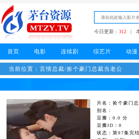
今日更新：
312
|
首页
电影
连续剧
综艺片
动漫
当前位置：
言情总裁/捡个豪门总裁当老公
片名：捡个豪门总
别名：
豆瓣：0.0 分
豆瓣ID：0
状态：第97集完