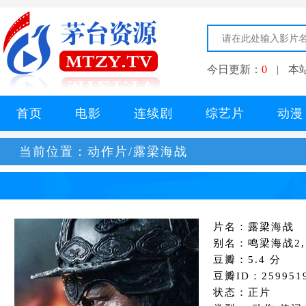
今日更新：
0
|
本
首页
电影
连续剧
综艺片
动漫
当前位置：
动作片/露梁海战
片名：露梁海战
别名：鸣梁海战2,명량
豆瓣：5.4 分
豆瓣ID：259951
状态：正片