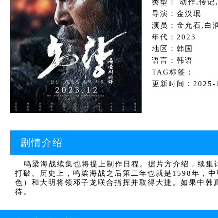
类型： 动作,传记
导演：金汉珉
演员：金允石,白润
年代：2023
地区：韩国
语言：韩语
TAG标签：
更新时间：2025-10
剧情介绍
鸣梁海战续集也将提上制作日程。据片方介绍，续集计
打破。历史上，鸣梁海战之后第二年也就是1598年，
色）和大明将领邓子龙联合指挥并取得大捷。如果中韩
待。