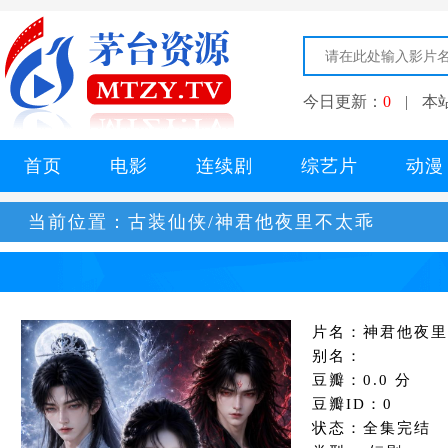
今日更新：
0
|
本
首页
电影
连续剧
综艺片
动漫
当前位置：
古装仙侠/神君他夜里不太乖
片名：神君他夜里
别名：
豆瓣：0.0 分
豆瓣ID：0
状态：全集完结