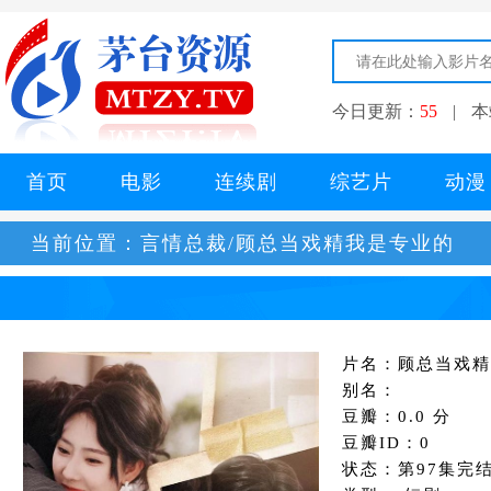
今日更新：
55
|
本
首页
电影
连续剧
综艺片
动漫
当前位置：
言情总裁/顾总当戏精我是专业的
片名：顾总当戏精
别名：
豆瓣：0.0 分
豆瓣ID：0
状态：第97集完