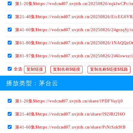
第1-20集$https://vodcnd07.uvjtih.cn/20250826/eqklwCPc/i
第21-40集$https://vodcnd07.uvjtih.cn/20250826/EicEG6VR
第41-60集$https://vodcnd07.uvjtih.cn/20250826/24grzqSj/
第61-80集$https://vodcnd07.uvjtih.cn/20250826/1NAQQzOt
第81-97集$https://vodcnd07.uvjtih.cn/20250826/246lowxz/
全选
播放类型：
茅台云
第1-20集$https://vodcnd07.uvjtih.cn/share/fPDFVaylj0
第21-40集$https://vodcnd07.uvjtih.cn/share/I92JRf2I6O
第41-60集$https://vodcnd07.uvjtih.cn/share/PiNtSzk9fB