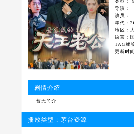
类型： 
导演：
演员：
年代：2
地区：
语言：
TAG标
更新时间：
剧情介绍
暂无简介
播放类型：
茅台资源