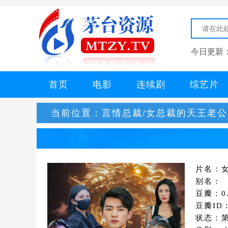
今日更新
首页
电影
连续剧
综艺片
当前位置：
言情总裁/女总裁的天王老公
片名：
别名：
豆瓣：0.
豆瓣ID
状态：第