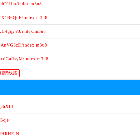
udCf1fm/index.m3u8
/TX1B6QuE/index.m3u8
/KU4gqyVJ/index.m3u8
/1AnVG3zD/index.m3u8
9/xdGaRsyM/index.m3u8
TphXFJ
Gcji4
7YRHRHElN