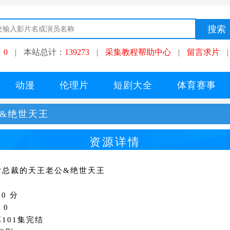
：
0
|
本站总计：
139273
|
采集教程帮助中心
|
留言求片
|
动漫
伦理片
短剧大全
体育赛事
&绝世天王
资源详情
女总裁的天王老公&绝世天王
0 分
：0
101集完结