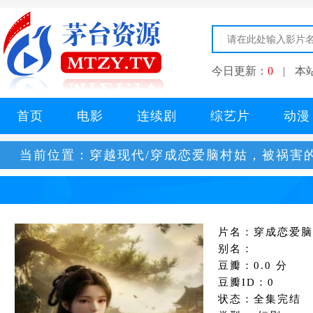
今日更新：
0
|
本
首页
电影
连续剧
综艺片
动漫
当前位置：
穿越现代/穿成恋爱脑村姑，被祸害
片名：穿成恋爱脑
别名：
豆瓣：0.0 分
豆瓣ID：0
状态：全集完结