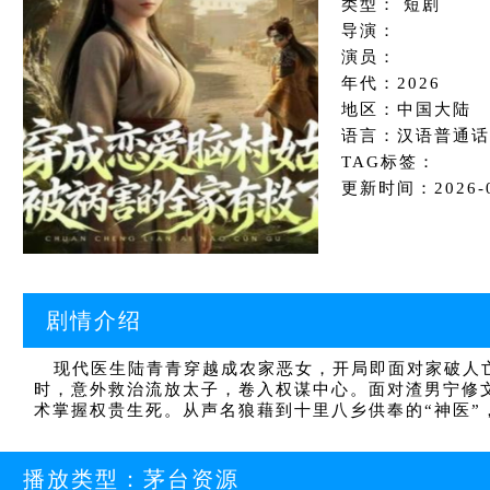
类型： 短剧
导演：
演员：
年代：2026
地区：中国大陆
语言：汉语普通话
TAG标签：
更新时间：2026-04
剧情介绍
现代医生陆青青穿越成农家恶女，开局即面对家破人亡
时，意外救治流放太子，卷入权谋中心。面对渣男宁修
术掌握权贵生死。从声名狼藉到十里八乡供奉的“神医
播放类型：
茅台资源