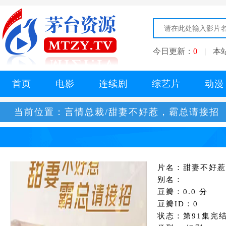
今日更新：
0
|
本
首页
电影
连续剧
综艺片
动漫
当前位置：
言情总裁/甜妻不好惹，霸总请接招
片名：甜妻不好惹
别名：
豆瓣：0.0 分
豆瓣ID：0
状态：第91集完