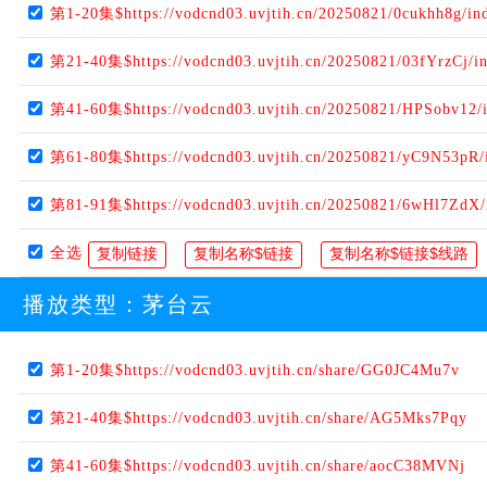
第1-20集$https://vodcnd03.uvjtih.cn/20250821/0cukhh8g/in
第21-40集$https://vodcnd03.uvjtih.cn/20250821/03fYrzCj/i
第41-60集$https://vodcnd03.uvjtih.cn/20250821/HPSobv12/
第61-80集$https://vodcnd03.uvjtih.cn/20250821/yC9N53pR/
第81-91集$https://vodcnd03.uvjtih.cn/20250821/6wHl7ZdX
全选
播放类型：
茅台云
第1-20集$https://vodcnd03.uvjtih.cn/share/GG0JC4Mu7v
第21-40集$https://vodcnd03.uvjtih.cn/share/AG5Mks7Pqy
第41-60集$https://vodcnd03.uvjtih.cn/share/aocC38MVNj