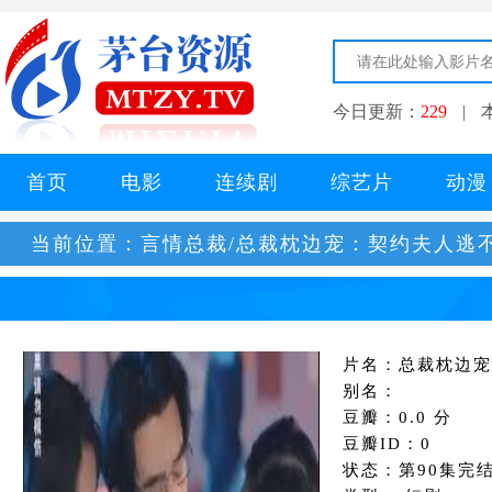
今日更新：
229
|
首页
电影
连续剧
综艺片
动漫
当前位置：
言情总裁/总裁枕边宠：契约夫人逃
片名：总裁枕边宠
别名：
豆瓣：0.0 分
豆瓣ID：0
状态：第90集完