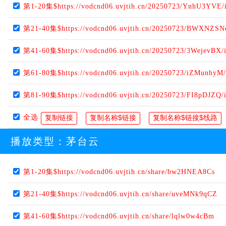
第1-20集$https://vodcnd06.uvjtih.cn/20250723/YnhU3YVE/
第21-40集$https://vodcnd06.uvjtih.cn/20250723/BWXNZSN
第41-60集$https://vodcnd06.uvjtih.cn/20250723/3WejevBX/
第61-80集$https://vodcnd06.uvjtih.cn/20250723/iZMunhyM
第81-90集$https://vodcnd06.uvjtih.cn/20250723/FI8pDJZQ/
全选
播放类型：
茅台云
第1-20集$https://vodcnd06.uvjtih.cn/share/bw2HNEA8Cs
第21-40集$https://vodcnd06.uvjtih.cn/share/uveMNk9qCZ
第41-60集$https://vodcnd06.uvjtih.cn/share/lqlw0w4cBm