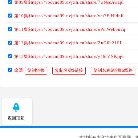
第09集$https://vodcnd09.uvjtih.cn/share/7wNscAwapl
第10集$https://vodcnd09.uvjtih.cn/share/vm7FjHldnK
第11集$https://vodcnd09.uvjtih.cn/share/oPmWebon2q
第12集$https://vodcnd09.uvjtih.cn/share/ZuG6u21llL
第13集$https://vodcnd09.uvjtih.cn/share/y46fVNKjq6
全选
本站所有内容均来自互联网，