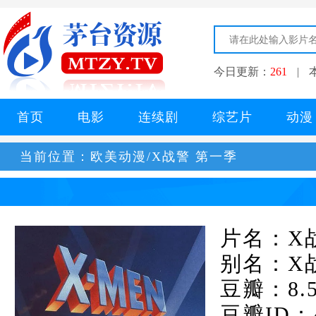
今日更新：
261
|
首页
电影
连续剧
综艺片
动漫
当前位置：
欧美动漫/X战警 第一季
片名：X
别名：X
豆瓣：8.
豆瓣ID：4