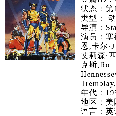
状态：第
类型： 动
导演：Sta
演员：塞德
恩,卡尔·J
艾莉森·西
克斯,Ron 
Henness
Tremblay
年代：19
地区：美
语言：英