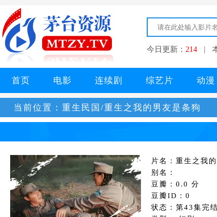
今日更新：
214
|
首页
电影
连续剧
综艺片
动漫
当前位置：
重生民国/重生之我的男友是条狗
片名：重生之我的
别名：
豆瓣：0.0 分
豆瓣ID：0
状态：第43集完