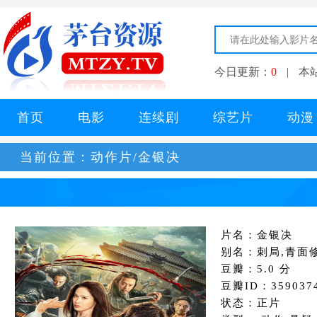
今日更新：
0
|
本
首页
电影
连续剧
综艺片
动漫
当前位置：
动作片/金银决
片名：金银决
别名：刺局,青面
豆瓣：5.0 分
豆瓣ID：359037
状态：正片