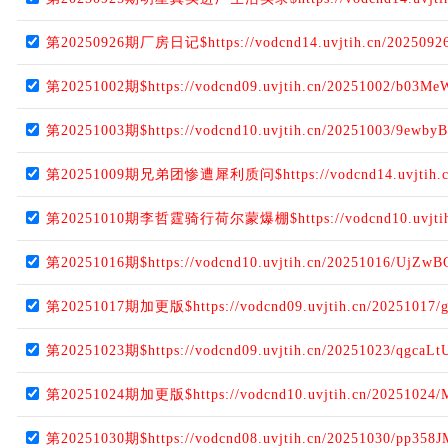
第20250926期厂房日记$https://vodcnd14.uvjtih.cn/20250926
第20251002期$https://vodcnd09.uvjtih.cn/20251002/b03Me
第20251003期$https://vodcnd10.uvjtih.cn/20251003/9ewby
第20251009期兄弟团惨遭犀利质问$https://vodcnd14.uvjtih.cn/2
第20251010期李哲霆骑行荷尔蒙爆棚$https://vodcnd10.uvjtih.cn
第20251016期$https://vodcnd10.uvjtih.cn/20251016/UjZwB
第20251017期加更版$https://vodcnd09.uvjtih.cn/20251017/
第20251023期$https://vodcnd09.uvjtih.cn/20251023/qgcaLt
第20251024期加更版$https://vodcnd10.uvjtih.cn/20251024/
第20251030期$https://vodcnd08.uvjtih.cn/20251030/pp358J