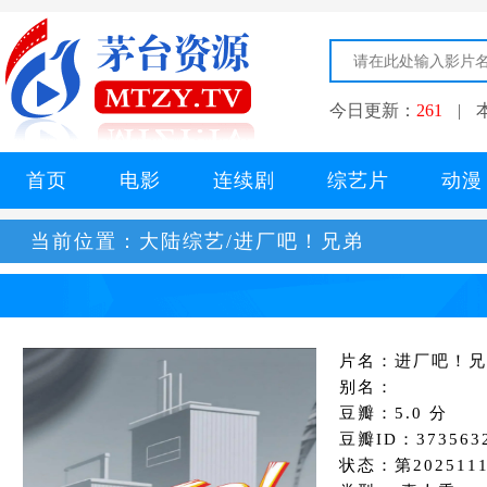
今日更新：
261
|
首页
电影
连续剧
综艺片
动漫
当前位置：
大陆综艺/进厂吧！兄弟
片名：进厂吧！兄
别名：
豆瓣：5.0 分
豆瓣ID：373563
状态：第202511