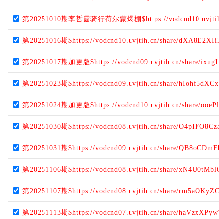
第20251010期李哲霆骑行荷尔蒙爆棚$https://vodcnd10.uvjtih.
第20251016期$https://vodcnd10.uvjtih.cn/share/dXA8E2XIi
第20251017期加更版$https://vodcnd09.uvjtih.cn/share/ixu
第20251023期$https://vodcnd09.uvjtih.cn/share/hIohf5dXCx
第20251024期加更版$https://vodcnd10.uvjtih.cn/share/ooeP
第20251030期$https://vodcnd08.uvjtih.cn/share/O4pIFO8Cz
第20251031期$https://vodcnd09.uvjtih.cn/share/QB8oCDmF
第20251106期$https://vodcnd08.uvjtih.cn/share/xN4U0tMbl
第20251107期$https://vodcnd08.uvjtih.cn/share/rm5aOKyZ
第20251113期$https://vodcnd07.uvjtih.cn/share/haVzxXPy